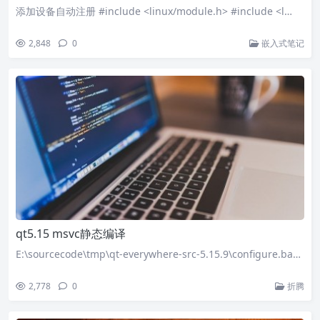
添加设备自动注册 #include <linux/module.h> #include <l…
2,848
0
嵌入式笔记
qt5.15 msvc静态编译
E:\sourcecode\tmp\qt-everywhere-src-5.15.9\configure.ba…
2,778
0
折腾