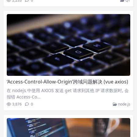
2,233
0
QT
‘Access-Control-Allow-Origin’跨域问题解决 (vue axios)
在 nodejs 中使用 AXIOS 发送 get 请求到其他 IP 请求数据时, 会
报错 Access-Co…
3,876
0
node.js