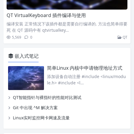
QT VirtualKeyboard 插件编译与使用
编译安装 正常情况下该插件都是需要自行编译的. 方法也简单得要
死 在 QT 源码中有 qtvirtualkey…
5,569
0
QT
嵌入式笔记
简单Linux 内核中申请物理地址方式
添加设备自动注册 #include <linux/modu
le.h> #include <l…
QT智能指针与裸指针的性能对比测试
Git 中出现 ^M 解决方案
Linux实时监控网卡网速及流量