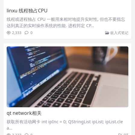
linxu 线程独占CPU
线程或进程独占 CPU 一般用来相对地提升实时性, 但也不要指忘
达到真正的实时操作系统的性能. 进程邦定 CP…
2,333
0
嵌入式笔记
qt network相关
获取所有活动网卡 int ipInc = 0; QStringList ipList; ipList.cle
a…