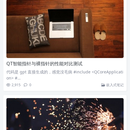
QT智能指针与裸指针的性能对比测试
代码是 gpt 直接生成的，感觉没毛病 #include <QCoreApplicati
on> #…
2,915
0
嵌入式笔记