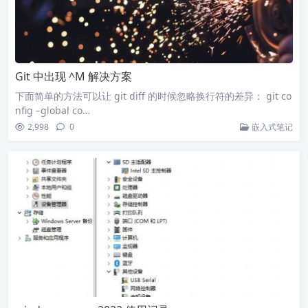
Git 中出现 ^M 解决方案
下面简单的方法可以让 git diff 的时候忽略换行符的差异： git co
nfig –global co…
2,998
0
嵌入式笔记