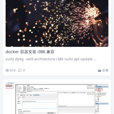
docker 容器安装 i386 兼容
sudo dpkg –add-architecture i386 sudo apt update …
814
0
折腾