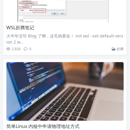
WSL折腾笔记
大半年没写 Blog 了啊，这毛病要改！ init wsl –set-default-vers
ion 2 w…
2,926
0
折腾
简单Linux 内核中申请物理地址方式