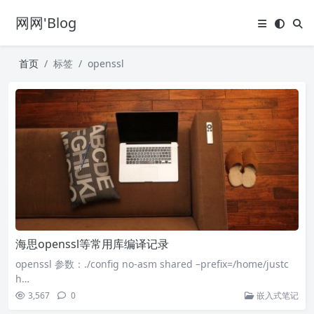
网网'Blog
首页
标签
openssl
海思openssl等常用库编译记录
openssl 参数：./config no-asm shared –prefix=/home/justc
h…
3,567
0
嵌入式笔记