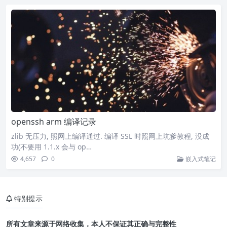
openssh arm 编译记录
zlib 无压力, 照网上编译通过. 编译 SSL 时照网上坑爹教程, 没成
功(不要用 1.1.x 会与 op…
4,657
0
嵌入式笔记
特别提示
所有文章来源于网络收集，本人不保证其正确与完整性