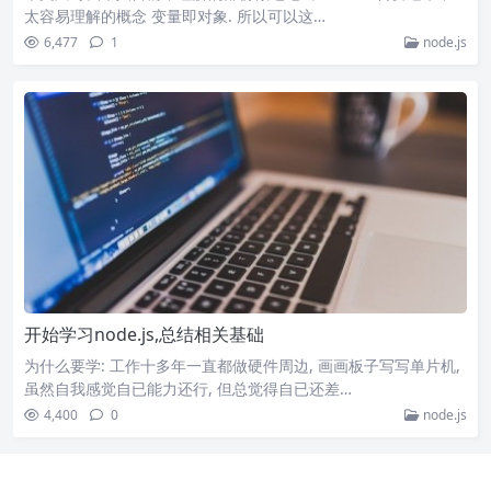
太容易理解的概念 变量即对象. 所以可以这…
6,477
1
node.js
开始学习node.js,总结相关基础
为什么要学: 工作十多年一直都做硬件周边, 画画板子写写单片机,
虽然自我感觉自已能力还行, 但总觉得自已还差…
4,400
0
node.js