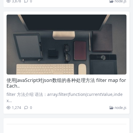
3,878
0
node.js
使用JavaScript对json数组的各种处理方法 filter map for
Each..
filter 方法介绍 语法：array.filter(function(currentValue,inde
x…
1,274
0
node.js