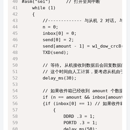
#asm("sei")      // 打开全局中断
    while (1)
    {
        //------------- 与从机 2 对话, 
        n = 0;                         
        inbox[0] = 0;                  
        send[0] = 2;               
        send[amount - 1] = w1_dow_crc8
        TXD(send);                   
        // 等待, 从机接收到数据后会回复数据的, 
        // 这个时间由人工计算，要考虑从机由
        delay_ms(30);
        // 如果收件箱已经收到 amount 个数据,
        if (n == amount && inbox[amount -
        {if (inbox[0] == 1) // 如
            {
                DDRD .3 = 1;
                PORTD .3 = 1;
                delay_ms(50);