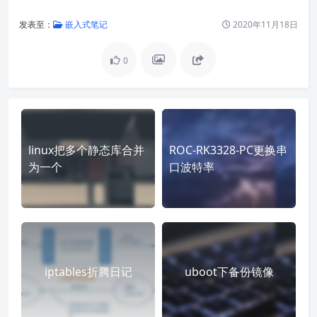
发表至：
嵌入式笔记
2020年11月18日
0
linux把多个静态库合并
ROC-RK3328-PC更换串
为一个
口波特率
iptables折腾日记
uboot下备份镜像