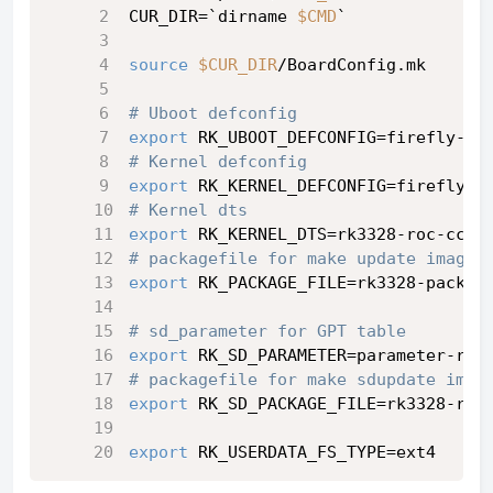
CUR_DIR=`dirname 
$CMD
`
source
$CUR_DIR
/BoardConfig.mk
# Uboot defconfig
export
 RK_UBOOT_DEFCONFIG=firefly-rk
# Kernel defconfig
export
 RK_KERNEL_DEFCONFIG=firefly-r
# Kernel dts
export
 RK_KERNEL_DTS=rk3328-roc-cc
# packagefile for make update image 
export
 RK_PACKAGE_FILE=rk3328-packag
# sd_parameter for GPT table
export
 RK_SD_PARAMETER=parameter-rec
# packagefile for make sdupdate imag
export
 RK_SD_PACKAGE_FILE=rk3328-rec
export
 RK_USERDATA_FS_TYPE=ext4