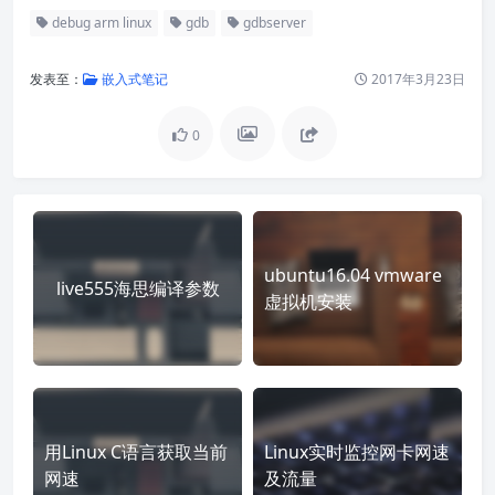
debug arm linux
gdb
gdbserver
发表至：
嵌入式笔记
2017年3月23日
0
ubuntu16.04 vmware
live555海思编译参数
虚拟机安装
用Linux C语言获取当前
Linux实时监控网卡网速
网速
及流量