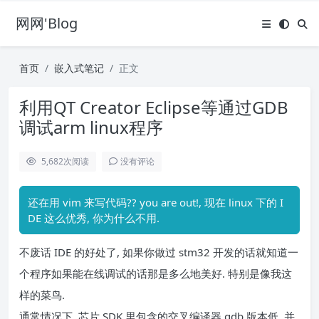
网网'Blog
首页
嵌入式笔记
正文
利用QT Creator Eclipse等通过GDB
调试arm linux程序
5,682
次阅读
没有评论
还在用 vim 来写代码?? you are out!, 现在 linux 下的 I
DE 这么优秀, 你为什么不用.
不废话 IDE 的好处了, 如果你做过 stm32 开发的话就知道一
个程序如果能在线调试的话那是多么地美好. 特别是像我这
样的菜鸟.
通常情况下, 芯片 SDK 里包含的交叉编译器 gdb 版本低, 并