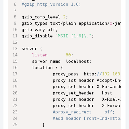
#gzip_http_version 1.0;
gzip_comp_level 
2
;
gzip_types text/plain application/
x
-javas
gzip_vary off;
gzip_disable 
"MSIE [1-6]\."
;
server {
listen
80
;
    server_name  localhost;
    location / {
            proxy_pass  http:
//
192.168
.
10
            proxy_set_header Accept-Encod
            proxy_set_header X-Forwarded-
            proxy_set_header   Host      
            proxy_set_header   X-Real-IP 
            proxy_set_header   X-Forwarde
#proxy_redirect     off;
#add_header Front-End-Https o
        }