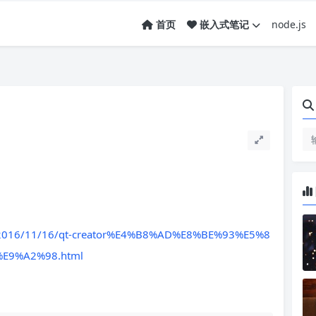
node.js
首页
嵌入式笔记
om/2016/11/16/qt-creator%E4%B8%AD%E8%BE%93%E5%8
E9%A2%98.html