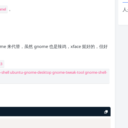
。
人
nel
me 来代替，虽然 gnome 也是辣鸡，xface 挺好的，但好
e3
me-shell ubuntu-gnome-desktop gnome-tweak-tool gnome-shell-