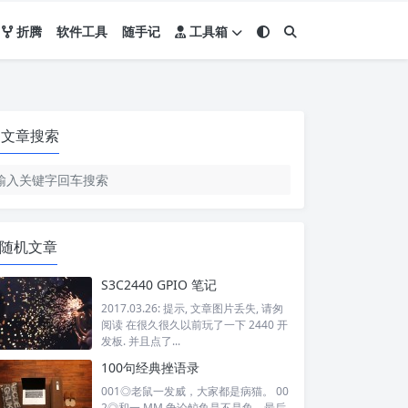
折腾
软件工具
随手记
工具箱
文章搜索
随机文章
S3C2440 GPIO 笔记
2017.03.26: 提示, 文章图片丢失, 请匆
阅读 在很久很久以前玩了一下 2440 开
发板. 并且点了...
100句经典挫语录
001◎老鼠一发威，大家都是病猫。 00
2◎和一 MM 争论鲸鱼是不是鱼，最后