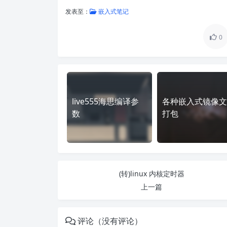
发表至：
嵌入式笔记
0
live555海思编译参
各种嵌入式镜像文
数
打包
(转)linux 内核定时器
上一篇
评论（没有评论）