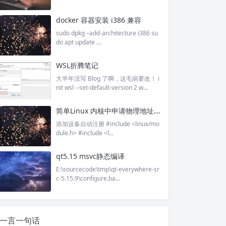
docker 容器安装 i386 兼容
sudo dpkg –add-architecture i386 su
do apt update ...
WSL折腾笔记
大半年没写 Blog 了啊，这毛病要改！ i
nit wsl --set-default-version 2 w...
简单Linux 内核中申请物理地址方式
添加设备自动注册 #include <linux/mo
dule.h> #include <l...
qt5.15 msvc静态编译
E:\sourcecode\tmp\qt-everywhere-sr
c-5.15.9\configure.ba...
一言一句话