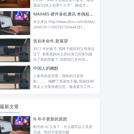
我说“曰本人也带个人字”，她这才...
MAX485 硬件多机通讯 奇偶校验 帧校验 crc8校验 可实际应用
本文來自 http://www.dzsc.com/dzbbs/
20061011/200765193444281...
告别本命年.新展望
2011 年的春节, 我终于能回到父母身边
过了. 老爸老妈头上的白发已经多到超
出了我的想象了. 想想自已在外也...
中国人的幽默
人家有的是背景，我有的只是背
影。。。 喝醉了我谁也不服, 我就扶墙!
dev git wget fakeroot kernel-
package
 zlib1g-dev li
唯女人与英语难过也，唯老婆与工作难
找也!...
最新文章
N 年不更新的原因
因为有 AI 工具了，什么都可以工具里
完成。绝对不是因为懒