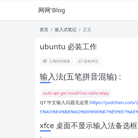
网网'Blog
首页
嵌入式笔记
正文
ubuntu 必装工作
5,989
次阅读
没有评论
输入法(五笔拼音混输) :
sudo apt-get install fcitx-table-wbpy
QT 中文输入问题见这里:
https://justchen.c
5%A5%E4%B8%AD%E6%96%87%E9%97%AE%
xfce 桌面不显示输入法备选框