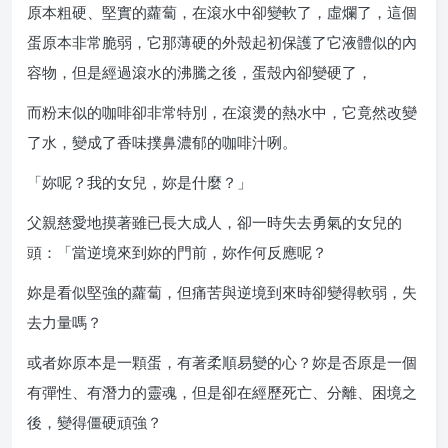
原本粗硬、堅實的蘿蔔，在滾水中卻變軟了，虛爛了，這個
蛋原本非常脆弱，它那薄硬的外殼起初保護了它液體似的內
容物，但是經過滾水的沸騰之後，蛋殼內卻變硬了，
而粉末似的咖啡卻非常特別，在滾燙的熱水中，它竟然改變
了水，變成了香味撲鼻濃郁的咖啡汁咧。
「妳呢？我的女兒，妳是什麼？」
父親慈愛地摸著雖已長大成人，卻一時失去勇氣的女兒的
頭：「當逆境來到妳的門前，妳作何反應呢？
妳是看似堅強的蘿蔔，但痛苦與逆境到來時卻變得軟弱，失
去力量嗎？
或者妳原本是一顆蛋，有著柔順易變的心？妳是否原是一個
有彈性、有潛力的靈魂，但是卻在經歷死亡、分離、困境之
後，變得僵硬頑強？