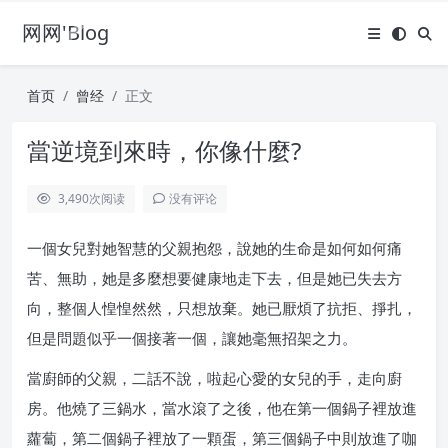
网网'Blog
首页
曾经
正文
當逆境到來時，你像什麼?
3,490
次阅读
没有评论
一個女兒對她智慧的父親抱怨，說她的生命是如何如何痛
苦、無助，她是多麼想要健康地走下去，但是她已失去方
向，整個人惶惶然然，只想放棄。她已厭煩了抗拒、掙扎，
但是問題似乎一個接著一個，讓她毫無招架之力。
當廚師的父親，二話不說，啦起心愛的女兒的手，走向廚
房。他燒了三鍋水，當水滾了之後，他在第一個鍋子裡放進
蘿蔔，第二個鍋子裡放了一顆蛋，第三個鍋子中則放進了咖