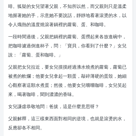
啡。狐疑的女兒望著父親，不知所以然，而父親則只是溫柔
地握著她的手，示意她不要說話，靜靜地看著滾燙的水，以
令人熾熱的溫度燒滾著鍋裡的蘿蔔、蛋、和咖啡。
一段時間過後，父親把鍋裡的蘿蔔、蛋撈起來各放進碗中，
把咖啡濾過倒進杯子，問：「寶貝，你看到了什麼？」女兒
說：「蘿蔔、蛋和咖啡。」
父親把女兒拉近，要女兒摸摸經過沸水燒煮的蘿蔔，蘿蔔已
被煮的軟爛；他要女兒拿起一顆蛋，敲碎薄硬的蛋殼，她細
心觀察著這顆水煮蛋；然後，他要女兒嚐嚐咖啡，女兒笑起
來，喝著咖啡，聞到濃濃的香味。
女兒謙虛恭敬地問：爸拔，這是什麼意思呀？
父親解釋，這三樣東西面對相同的逆境，也就是滾燙的水，
反應卻各不相同。