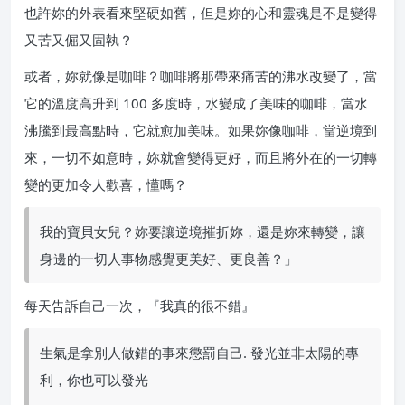
也許妳的外表看來堅硬如舊，但是妳的心和靈魂是不是變得
又苦又倔又固執？
或者，妳就像是咖啡？咖啡將那帶來痛苦的沸水改變了，當
它的溫度高升到 100 多度時，水變成了美味的咖啡，當水
沸騰到最高點時，它就愈加美味。如果妳像咖啡，當逆境到
來，一切不如意時，妳就會變得更好，而且將外在的一切轉
變的更加令人歡喜，懂嗎？
我的寶貝女兒？妳要讓逆境摧折妳，還是妳來轉變，讓
身邊的一切人事物感覺更美好、更良善？」
每天告訴自己一次，『我真的很不錯』
生氣是拿別人做錯的事來懲罰自己. 發光並非太陽的專
利，你也可以發光