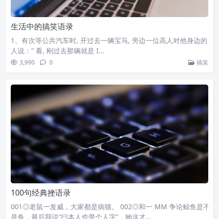
生活中的搞笑语录
1、有次等公共汽车时, 开过去一辆宝马, 旁边一位高人对他身边的
人说：” 看, 刚过去那辆就是 I…
3,990
0
搞笑
100句经典挫语录
001◎老鼠一发威，大家都是病猫。 002◎和一 MM 争论鲸鱼是不
是鱼，最后我说“曰本人也带个人字”，她这才…