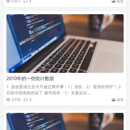
3,921
0
搞笑
2010年的一些统计数据
1. 发改委成立至今只做过两件事：1）涨价，2）替涨价辩护！ 2.
目前中国有效的反丅 腐手段有：1）夫妻反目…
3,570
0
搞笑