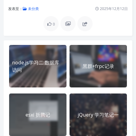
发表至：
未分类
2025年12月12日
0
node.js学习二:数据库
黑群+frpc记录
访问
esxi 折腾记
jQuery 学习笔记一