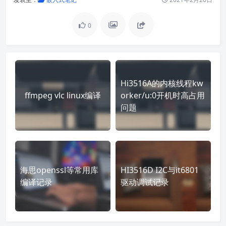
0
Hi3516A的内核线程kw
ffmpeg vlc linux编译
orker/u:0开机时高占用
问题
海思openssl等常用库
HI3516D I2C与it6801
编译记录
驱动调试记录