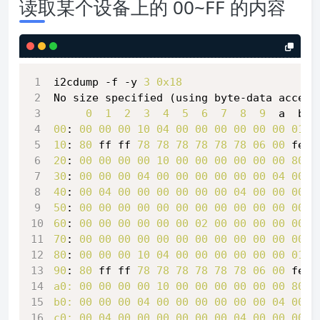
读取某个设备上的 00~FF 的内容
i2cdump -f -y 
3
0x18
No size specified (using byte-data access
0
1
2
3
4
5
6
7
8
9
  a  b  
00
: 
00
00
00
10
04
00
00
00
00
00
00
01
0
10
: 
80
 ff ff 
78
78
78
78
78
78
06
00
 fe 
0
20
: 
00
00
00
00
10
00
00
00
00
00
00
80
8
30
: 
00
00
00
04
00
00
00
00
00
00
04
00
0
40
: 
00
04
00
00
00
00
00
00
04
00
00
00
0
50
: 
00
00
00
00
00
00
00
00
00
00
00
00
0
60
: 
00
00
00
00
00
00
02
00
00
00
00
00
0
70
: 
00
00
00
00
00
00
00
00
00
00
00
00
0
80
: 
00
00
00
10
04
00
00
00
00
00
00
01
0
90
: 
80
 ff ff 
78
78
78
78
78
78
06
00
 fe 
0
a0:
00
00
00
00
10
00
00
00
00
00
00
80
8
b0:
00
00
00
04
00
00
00
00
00
00
04
00
0
c0:
00
04
00
00
00
00
00
00
04
00
00
00
0