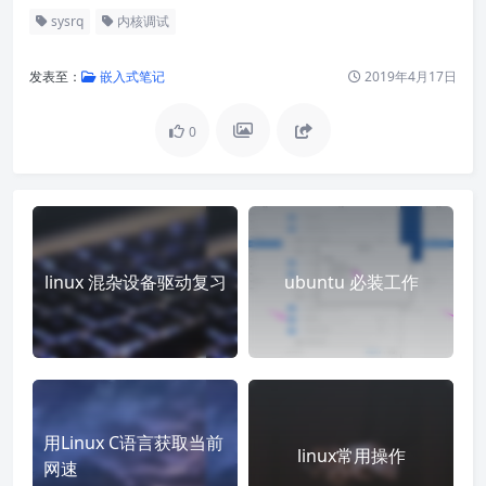
sysrq
内核调试
发表至：
嵌入式笔记
2019年4月17日
0
linux 混杂设备驱动复习
ubuntu 必装工作
用Linux C语言获取当前
linux常用操作
网速