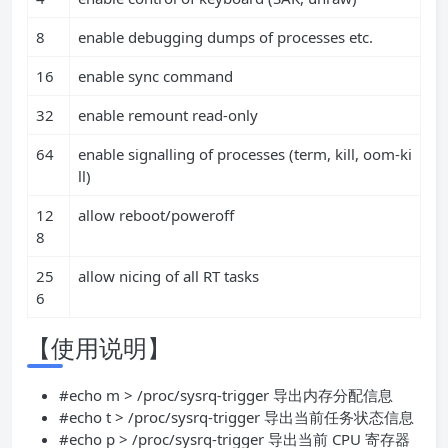
8
enable debugging dumps of processes etc.
16
enable sync command
32
enable remount read-only
64
enable signalling of processes (term, kill, oom-ki
ll)
12
allow reboot/poweroff
8
25
allow nicing of all RT tasks
6
【使用说明】
#echo m > /proc/sysrq-trigger 导出内存分配信息
#echo t > /proc/sysrq-trigger 导出当前任务状态信息
#echo p > /proc/sysrq-trigger 导出当前 CPU 寄存器