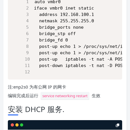
auto vmbr0
iface vmbr0 inet static
  address 192.168.100.1
  netmask 255.255.255.0
  bridge_ports none
  bridge_stp off 
  bridge_fd 0
  post-up echo 1 > /proc/sys/net/ipv
  post-up echo 1 > /proc/sys/net/ipv
  post-up   iptables -t nat -A POSTR
  post-down iptables -t nat -D POSTR
注:enp2s0 为有公网 IP 的网卡
编辑完成后运行
生效
service networking restart
安装 DHCP 服务.