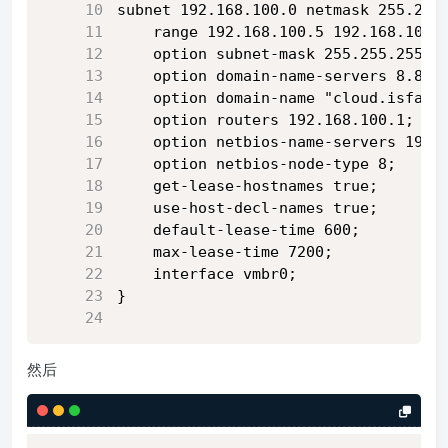
subnet 192.168.100.0 netmask 255.255
    range 192.168.100.5 192.168.100.
    option subnet-mask 255.255.255.0
    option domain-name-servers 8.8.8
    option domain-name "cloud.isfate
    option routers 192.168.100.1;
    option netbios-name-servers 192.
    option netbios-node-type 8;
    get-lease-hostnames true;
    use-host-decl-names true;
    default-lease-time 600;
    max-lease-time 7200;
    interface vmbr0;
}
然后