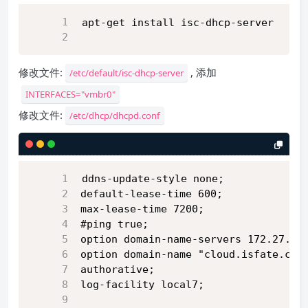
apt-get install isc-dhcp-server
修改文件:
, 添加
/etc/default/isc-dhcp-server
INTERFACES="vmbr0"
修改文件:
/etc/dhcp/dhcpd.conf
ddns-update-style none;
default-lease-time 600;
max-lease-time 7200;
#ping true;
option domain-name-servers 172.27.15
option domain-name "cloud.isfate.com
authorative;
log-facility local7;