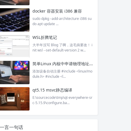
docker 容器安装 i386 兼容
sudo dpkg –add-architecture i386 su
do apt update ...
WSL折腾笔记
大半年没写 Blog 了啊，这毛病要改！ i
nit wsl --set-default-version 2 w...
简单Linux 内核中申请物理地址方式
添加设备自动注册 #include <linux/mo
dule.h> #include <l...
qt5.15 msvc静态编译
E:\sourcecode\tmp\qt-everywhere-sr
c-5.15.9\configure.ba...
一言一句话