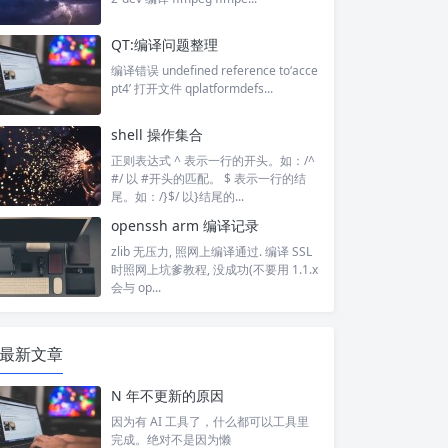
QT:编译问题整理
编译错误 undefined reference to‘acce
pt4’ 打开文件 qplatformdefs...
shell 操作集合
正则表达式 ^ 表示一行的开头。如：/^
#/ 以 #开头的匹配。 $ 表示一行的结
尾。如：/}$/ 以}结尾的...
openssh arm 编译记录
zlib 无压力, 照网上编译通过. 编译 SSL
时照网上坑爹教程, 没成功(不要用 1.1.x
会与 op...
最新文章
N 年不更新的原因
因为有 AI 工具了，什么都可以工具里
完成。绝对不是因为懒