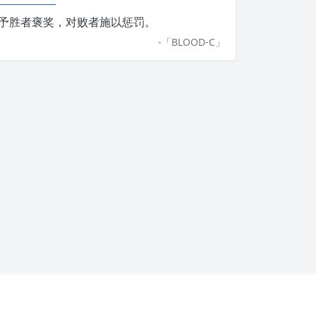
予胜者褒奖，对败者施以惩罚。
-「
BLOOD-C
」