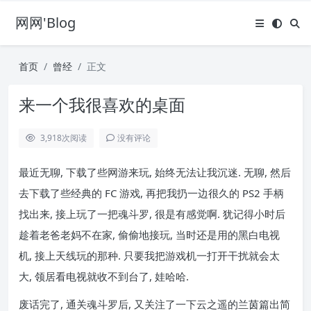
网网'Blog
首页
曾经
正文
来一个我很喜欢的桌面
3,918
次阅读
没有评论
最近无聊, 下载了些网游来玩, 始终无法让我沉迷. 无聊, 然后
去下载了些经典的 FC 游戏, 再把我扔一边很久的 PS2 手柄
找出来, 接上玩了一把魂斗罗, 很是有感觉啊. 犹记得小时后
趁着老爸老妈不在家, 偷偷地接玩, 当时还是用的黑白电视
机, 接上天线玩的那种. 只要我把游戏机一打开干扰就会太
大, 领居看电视就收不到台了, 娃哈哈.
废话完了, 通关魂斗罗后, 又关注了一下云之遥的兰茵篇出简