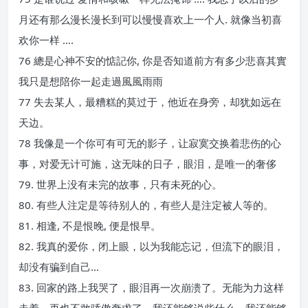
月还有那么漫长漫长到可以慢慢喜欢上一个人. 就像当初喜
欢你一样 ….
76 總是心神不安的惦記你, 你是否知道前方有多少悲喜其實
我只是想陪你一起走過風風雨雨
77 失去某人，最糟糕的莫过于，他近在身旁，却犹如远在
天边。
78 我像是一个你可有可无的影子，让寂寞交换着悲伤的心
事，对爱无计可施，这无味的日子，眼泪，是唯一的奢侈
79. 世界上没有未完的故事，只有未死的心。
80. 有些人注定是等待别人的，有些人是注定被人等的。
81. 相逢, 不是恨晚, 便是恨早。
82. 我真的爱你，闭上眼，以为我能忘记，但流下的眼泪，
却没有骗到自己…
83. 回家的路上我哭了，眼泪再一次崩溃了。无能为力这样