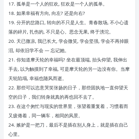
17. 孤单是一个人的狂欢, 狂欢是一个人的孤单。
18. 如果幸福有方向, 向左? 还是向右?
19. 分开的岔路口, 转向的不只是人生。青春散场, 不小心遗
落的碎片, 扎伤的, 不只是心。思念无果, 终于滂沱。
20. 天已微凉, 我已长大, 学会微笑, 学会坚强, 学会不再掉眼
泪, 却依旧学不会 — 忘记她。
21. 你知道摩天轮的幸福吗? 坐在最顶端, 抬头仰望, 我伸出
手去, 以为触摸到了幸福, 可是摩天轮的另一边没有你。当摩
天轮陷塌, 幸福也随风而逝。
22. 那些可以恣意哭笑张扬的日子，那些固执地一直仰望天
空的日子，我们转身就真的再也回不去了。
23. 在这个匆忙与现实的世界里，张望着重复着，习惯着而
又疲倦着，同一辆车，相同的风景。
24. 嫉妒是一把刀，最后不是插在别人身上，就是插在自己
心里。