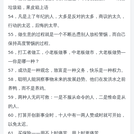
垃圾箱，果皮箱上语
54，凡是上了年纪的人，大多是反对的太多，商议的太久，
行动的太迟，后悔的太早。
55，做生意的过程就是一个不断怂恿别人放松警惕，而自己
保持高度警惕的过程。
56，打工者做工，小老板做事，中老板做市，大老板做势―
―你是哪一种？
57，成功是一种观念，致富是一种义务，快乐是一种权力。
58，聪明人能洞察事物未来的发展趋势。他们在发洪水之前
养鸭，而不是养鸡。
59，两种人无药可救：一是不服从命令的人，二是惟命是从
的人。
60，打算开创新事业时，十人中有一两人赞成时就可开始，
以免太迟。
61，买保险――用不上时痛苦，用上时更痛苦。