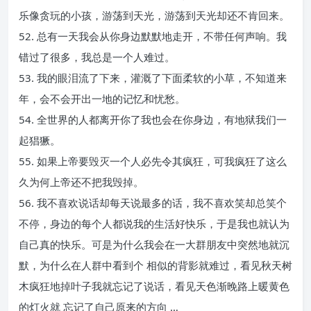
乐像贪玩的小孩，游荡到天光，游荡到天光却还不肯回来。
52. 总有一天我会从你身边默默地走开，不带任何声响。我
错过了很多，我总是一个人难过。
53. 我的眼泪流了下来，灌溉了下面柔软的小草，不知道来
年，会不会开出一地的记忆和忧愁。
54. 全世界的人都离开你了我也会在你身边，有地狱我们一
起猖獗。
55. 如果上帝要毁灭一个人必先令其疯狂，可我疯狂了这么
久为何上帝还不把我毁掉。
56. 我不喜欢说话却每天说最多的话，我不喜欢笑却总笑个
不停，身边的每个人都说我的生活好快乐，于是我也就认为
自己真的快乐。可是为什么我会在一大群朋友中突然地就沉
默，为什么在人群中看到个 相似的背影就难过，看见秋天树
木疯狂地掉叶子我就忘记了说话，看见天色渐晚路上暖黄色
的灯火就 忘记了自己原来的方向 …