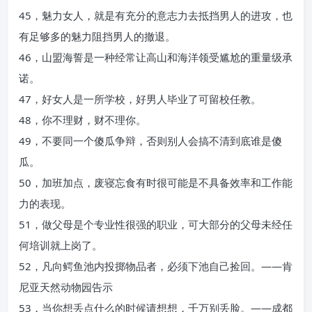
45，魅力女人，就是有充分的意志力去抵挡男人的进攻，也
有足够多的魅力阻挡男人的撤退。
46，山盟海誓是一种经常让高山和海洋领受尴尬的重量级承
诺。
47，好女人是一所学校，好男人毕业了可留校任教。
48，你不理财，财不理你。
49，不要同一个傻瓜争辩，否则别人会搞不清到底谁是傻
瓜。
50，加班加点，废寝忘食有时很可能是不具备效率和工作能
力的表现。
51，做父母是个专业性很强的职业，可大部分的父母未经任
何培训就上岗了。
52，凡向鳄鱼池内投掷物品者，必须下池自己捡回。――肯
尼亚天然动物园告示
53，当你想丢点什么的时候请想想，千万别丢脸。――成都