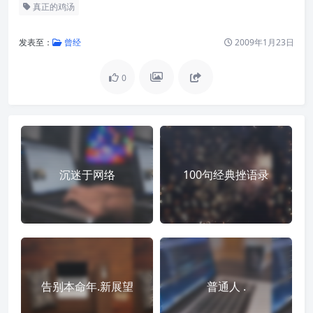
真正的鸡汤
发表至：
曾经
2009年1月23日
0
沉迷于网络
100句经典挫语录
告别本命年.新展望
普通人 .