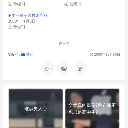
在“曾经”中
在“曾经”中
不要一辈子靠技术生存
2009年11月8日
在“曾经”中
正文完
发表至：
曾经
2008年12月30日
0
文凭真的重要?乔布斯不
谁识男人心
也只是高中生?