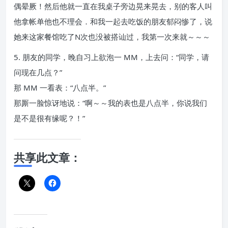
偶晕厥！然后他就一直在我桌子旁边晃来晃去，别的客人叫
他拿帐单他也不理会．和我一起去吃饭的朋友郁闷惨了，说
她来这家餐馆吃了N次也没被搭讪过，我第一次来就～～～
5. 朋友的同学，晚自习上欲泡一 MM，上去问：“同学，请
问现在几点？”
那 MM 一看表：“八点半。”
那厮一脸惊讶地说：“啊～～我的表也是八点半，你说我们
是不是很有缘呢？！”
共享此文章：