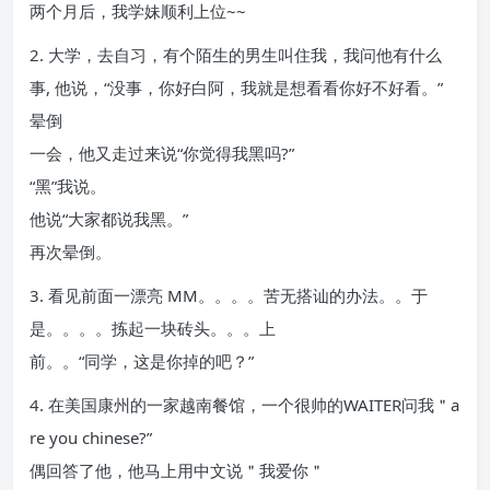
两个月后，我学妹顺利上位~~
2. 大学，去自习，有个陌生的男生叫住我，我问他有什么
事, 他说，“没事，你好白阿，我就是想看看你好不好看。”
晕倒
一会，他又走过来说“你觉得我黑吗?”
“黑”我说。
他说“大家都说我黑。”
再次晕倒。
3. 看见前面一漂亮 MM。。。。苦无搭讪的办法。。于
是。。。。拣起一块砖头。。。上
前。。“同学，这是你掉的吧？”
4. 在美国康州的一家越南餐馆，一个很帅的WAITER问我＂a
re you chinese?”
偶回答了他，他马上用中文说＂我爱你＂