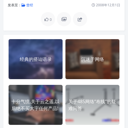
发表至：
曾经
2008年12月1日
0
经典的搭讪语录
沉迷于网络
十分气愤,关于云之遥,以
关于485网络“布线”的疑
后绝不买大宇任何产品!
难问答